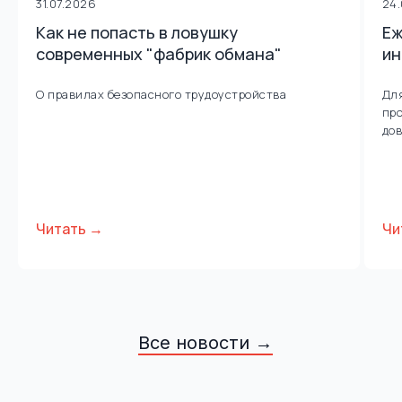
31.07.2026
24
Как не попасть в ловушку
Еж
современных "фабрик обмана"
ин
О правилах безопасного трудоустройства
Для
про
дов
Читать →
Чи
Все новости →