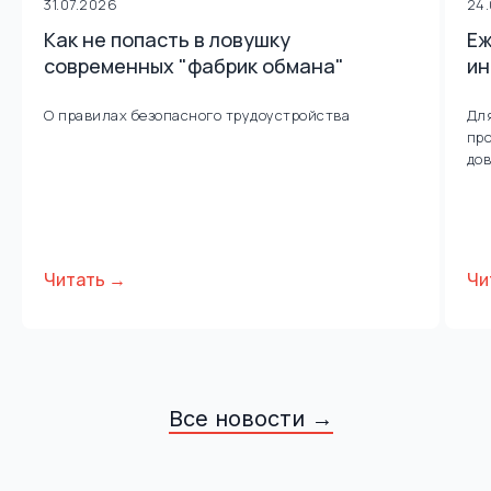
31.07.2026
24
Как не попасть в ловушку
Еж
современных "фабрик обмана"
ин
О правилах безопасного трудоустройства
Для
про
дов
Читать →
Чи
Все новости →