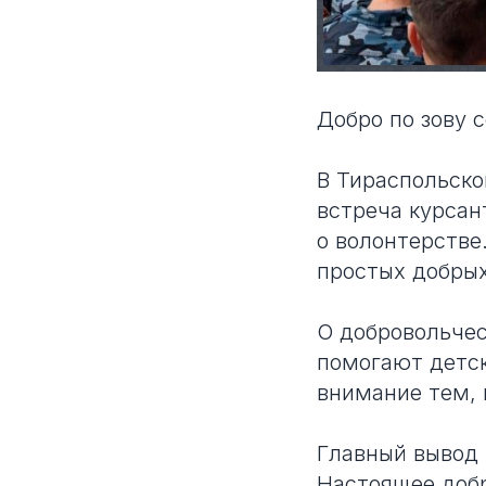
Добро по зову 
В Тираспольск
встреча курсан
о волонтерстве
простых добрых
О добровольчес
помогают детск
внимание тем, 
Главный вывод 
Настоящее добр