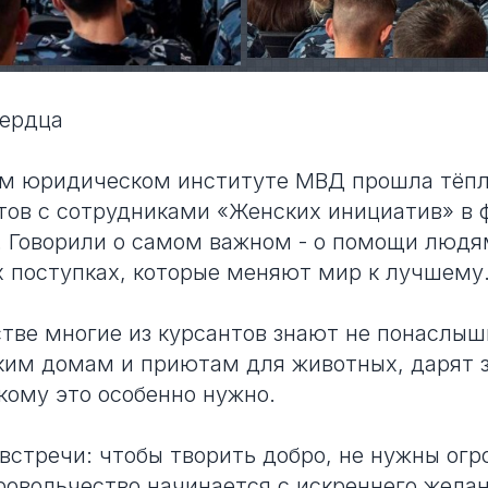
сердца
ом юридическом институте МВД прошла тёпл
тов с сотрудниками «Женских инициатив» в 
. Говорили о самом важном - о помощи людя
 поступках, которые меняют мир к лучшему
тве многие из курсантов знают не понаслыш
им домам и приютам для животных, дарят з
кому это особенно нужно.
встречи: чтобы творить добро, не нужны ог
овольчество начинается с искреннего жела