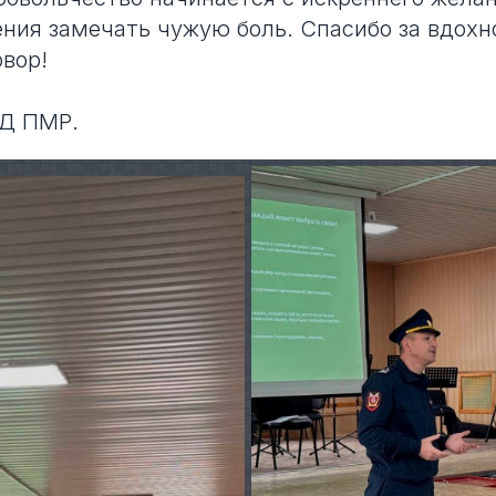
ния замечать чужую боль. Спасибо за вдохн
вор!
Д ПМР.