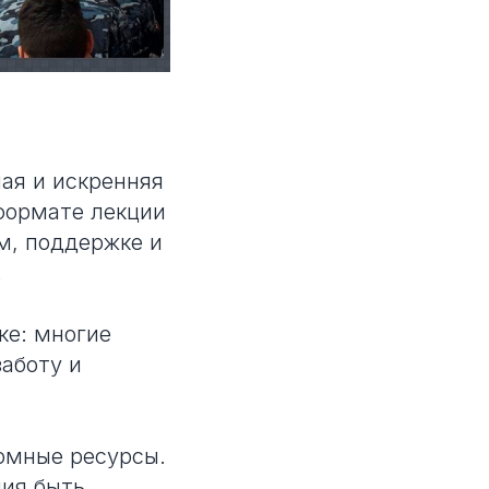
ая и искренняя
формате лекции
м, поддержке и
.
ке: многие
аботу и
ромные ресурсы.
ния быть